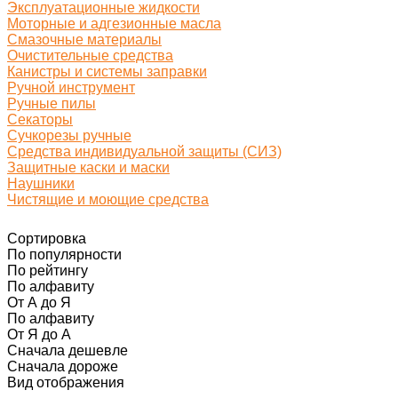
Эксплуатационные жидкости
Моторные и адгезионные масла
Смазочные материалы
Очистительные средства
Канистры и системы заправки
Ручной инструмент
Ручные пилы
Секаторы
Сучкорезы ручные
Средства индивидуальной защиты (СИЗ)
Защитные каски и маски
Наушники
Чистящие и моющие средства
Сортировка
По популярности
По рейтингу
По алфавиту
От А до Я
По алфавиту
От Я до А
Сначала дешевле
Сначала дороже
Вид отображения