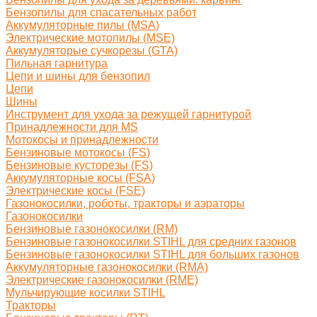
Бензопилы для спасательных работ
Аккумуляторные пилы (MSA)
Электрические мотопилы (MSE)
Аккумуляторые сучкорезы (GTA)
Пильная гарнитура
Цепи и шины для бензопил
Цепи
Шины
Инструмент для ухода за режущей гарнитурой
Принадлежности для MS
Мотокосы и принадлежности
Бензиновые мотокосы (FS)
Бензиновые кусторезы (FS)
Аккумуляторные косы (FSA)
Электрические косы (FSE)
Газонокосилки, роботы, тракторы и аэраторы
Газонокосилки
Бензиновые газонокосилки (RM)
Бензиновые газонокосилки STIHL для средних газонов
Бензиновые газонокосилки STIHL для больших газонов
Аккумуляторные газонокосилки (RMA)
Электрические газонокосилки (RME)
Мульчирующие косилки STIHL
Тракторы