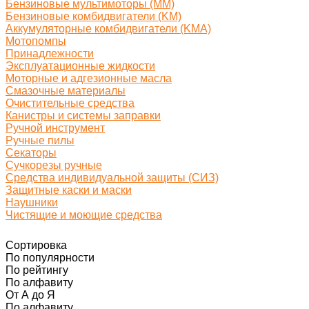
Бензиновые мультимоторы (MM)
Бензиновые комбидвигатели (KM)
Аккумуляторные комбидвигатели (KMA)
Мотопомпы
Принадлежности
Эксплуатационные жидкости
Моторные и адгезионные масла
Смазочные материалы
Очистительные средства
Канистры и системы заправки
Ручной инструмент
Ручные пилы
Секаторы
Сучкорезы ручные
Средства индивидуальной защиты (СИЗ)
Защитные каски и маски
Наушники
Чистящие и моющие средства
Сортировка
По популярности
По рейтингу
По алфавиту
От А до Я
По алфавиту