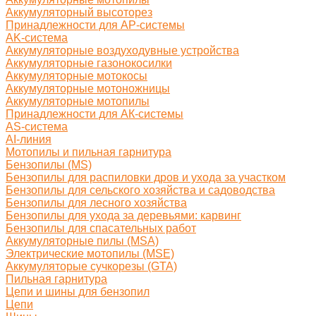
Аккумуляторный высоторез
Принадлежности для AP-системы
AK-система
Аккумуляторные воздуходувные устройства
Аккумуляторные газонокосилки
Аккумуляторные мотокосы
Аккумуляторные мотоножницы
Аккумуляторные мотопилы
Принадлежности для АК-системы
AS-система
AI-линия
Мотопилы и пильная гарнитура
Бензопилы (MS)
Бензопилы для распиловки дров и ухода за участком
Бензопилы для сельского хозяйства и садоводства
Бензопилы для лесного хозяйства
Бензопилы для ухода за деревьями: карвинг
Бензопилы для спасательных работ
Аккумуляторные пилы (MSA)
Электрические мотопилы (MSE)
Аккумуляторые сучкорезы (GTA)
Пильная гарнитура
Цепи и шины для бензопил
Цепи