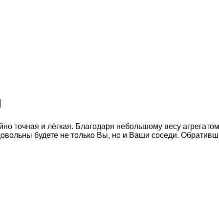
ы
но точная и лёгкая. Благодаря небольшому весу агрегатом 
о довольны будете не только Вы, но и Ваши соседи. Обрати