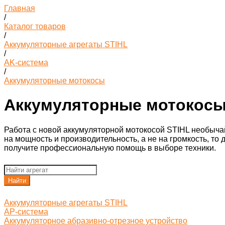
Главная
/
Каталог товаров
/
Аккумуляторные агрегаты STIHL
/
AK-система
/
Аккумуляторные мотокосы
Аккумуляторные мотокос
Работа с новой аккумуляторной мотокосой STIHL необычай
на мощность и производительность, а не на громкость, т
получите профессиональную помощь в выборе техники.
Найти
Аккумуляторные агрегаты STIHL
AP-система
Аккумуляторное абразивно-отрезное устройство