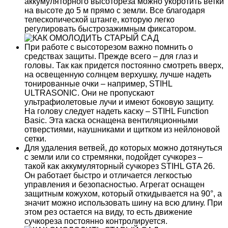
аккумуляторного высотореза можно укоротить ветки
на высоте до 5 м прямо с земли. Все благодаря
телескопической штанге, которую легко
регулировать быстрозажимным фиксатором.
При работе с высоторезом важно помнить о
средствах защиты. Прежде всего – для глаз и
головы. Так как придется постоянно смотреть вверх,
на освещенную солнцем верхушку, лучше надеть
тонированные очки – например, STIHL
ULTRASONIC. Они не пропускают
ультрафиолетовые лучи и имеют боковую защиту.
На голову следует надеть каску – STIHL Function
Basic. Эта каска оснащена вентиляционными
отверстиями, наушниками и щитком из нейлоновой
сетки.
Для удаления ветвей, до которых можно дотянуться
с земли или со стремянки, подойдет сучкорез –
такой как аккумуляторный сучкорез STIHL GTA 26.
Он работает быстро и отличается легкостью
управления и безопасностью. Агрегат оснащен
защитным кожухом, который откидывается на 90°, а
значит можно использовать шину на всю длину. При
этом рез остается на виду, то есть движение
сучкореза постоянно контролируется.