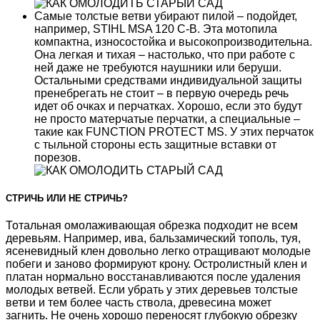
Самые толстые ветви убирают пилой – подойдет,
например, STIHL MSA 120 C-B. Эта мотопила
компактна, износостойка и высокопроизводительна.
Она легкая и тихая – настолько, что при работе с
ней даже не требуются наушники или беруши.
Остальными средствами индивидуальной защиты
пренебрегать не стоит – в первую очередь речь
идет об очках и перчатках. Хорошо, если это будут
не просто матерчатые перчатки, а специальные –
такие как FUNCTION PROTECT MS. У этих перчаток
с тыльной стороны есть защитные вставки от
порезов.
СТРИЧЬ ИЛИ НЕ СТРИЧЬ?
Тотальная омолаживающая обрезка подходит не всем
деревьям. Например, ива, бальзамический тополь, туя,
ясеневидный клен довольно легко отращивают молодые
побеги и заново формируют крону. Остролистный клен и
платан нормально восстанавливаются после удаления
молодых ветвей. Если убрать у этих деревьев толстые
ветви и тем более часть ствола, древесина может
загнить. Не очень хорошо переносят глубокую обрезку