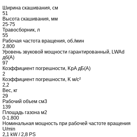
Ширина скашивания, см
51
Высота скашивания, мм
25-75
Травосборник, л
55
Рабочая частота вращения, об./мин
2.800
Уровень звуковой мощности гарантированный, LWAd
дб(A)
97
Коэффициент погрешности, KpA дБ(A)
2
Коэффициент погрешности, K м/с²
2,2
Вес, кг
29
Рабочий объем см3
139
Площадь газона м2
0-1.800
Номинальная мощность при рабочей частоте вращения
U/min
2,1 kW / 2,8 PS