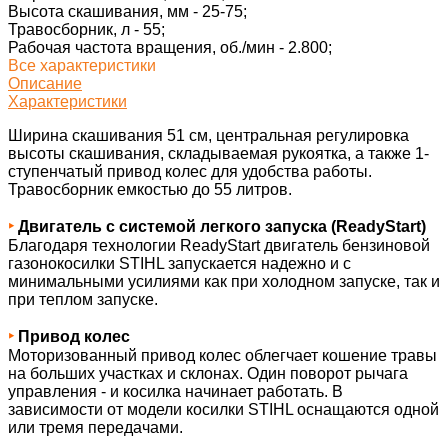
Высота скашивания, мм -
25-75;
Травосборник, л -
55;
Рабочая частота вращения, об./мин -
2.800;
Все характеристики
Описание
Характеристики
Ширина скашивания 51 см, центральная регулировка
высоты скашивания, складываемая рукоятка, а также 1-
ступенчатый привод колес для удобства работы.
Травосборник емкостью до 55 литров.
‣
Двигатель с системой легкого запуска (ReadyStart)
Благодаря технологии ReadyStart двигатель бензиновой
газонокосилки STIHL запускается надежно и с
минимальными усилиями как при холодном запуске, так и
при теплом запуске.
‣
Привод колес
Моторизованный привод колес облегчает кошение травы
на больших участках и склонах. Один поворот рычага
управления - и косилка начинает работать. В
зависимости от модели косилки STIHL оснащаются одной
или тремя передачами.